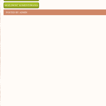
MISTRZOSTWO
MOŻLIWOŚĆ KOMENTOWANIA
ŚWIATŁA
ZOSTAŁA WYŁĄCZONA
POSTED BY ADMIN
W
FOTOGRAFII:
JAK
UŻYWAĆ
OŚWIETLENIA?