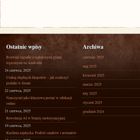
Ostatnie wpisy
Archiwa
Rozwiaż zagadki z najlepszymi grami
czerwiec 2025
logicznymi na Androida
maj 2025
24 czerwca, 2025
kwiecień 2025
Unikaj zbędnych kłopotów – jak rozliczyć
podatki w firmie
marzec 2025
22 czerwca, 2025
luty 2025
Nauczyciel jako kluczowa postać w edukacji
styczeń 2025
online
21 czerwca, 2025
grudzień 2024
Rewolucja AI w branży motoryzacyjnej
19 czerwca, 2025
Kuchnia azjatycka: Podróż smaków i aromatów