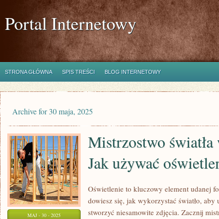
Portal Internetowy
STRONA GŁÓWNA
SPIS TREŚCI
BLOG INTERNETOWY
Archive for 30 maja, 2025
Mistrzostwo światła 
Jak używać oświetle
Oświetlenie to kluczowy element udanej fo
dowiesz się, jak wykorzystać światło, aby
stworzyć niesamowite zdjęcia. Zacznij mist
MAJ - 30 - 2025