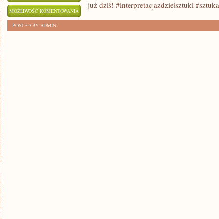
już dziś! #interpretacjazdziełsztuki #sztuk
ODKRYJ
MOŻLIWOŚĆ KOMENTOWANIA
TAJNIKI
ZOSTAŁA WYŁĄCZONA
POSTED BY ADMIN
INTERPRETACJI
DZIEŁ
SZTUKI