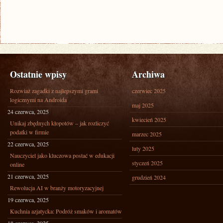
Ostatnie wpisy
Archiwa
Rozwiaż zagadki z najlepszymi grami
czerwiec 2025
logicznymi na Androida
maj 2025
24 czerwca, 2025
kwiecień 2025
Unikaj zbędnych kłopotów – jak rozliczyć
podatki w firmie
marzec 2025
22 czerwca, 2025
luty 2025
Nauczyciel jako kluczowa postać w edukacji
styczeń 2025
online
21 czerwca, 2025
grudzień 2024
Rewolucja AI w branży motoryzacyjnej
19 czerwca, 2025
Kuchnia azjatycka: Podróż smaków i aromatów