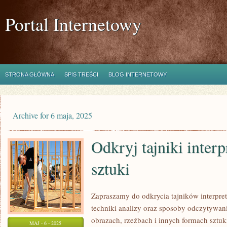
Portal Internetowy
STRONA GŁÓWNA
SPIS TREŚCI
BLOG INTERNETOWY
Archive for 6 maja, 2025
Odkryj tajniki interp
sztuki
Zapraszamy do odkrycia tajników interpreta
techniki analizy oraz sposoby odczytywan
obrazach, rzeźbach i innych formach sztu
MAJ - 6 - 2025