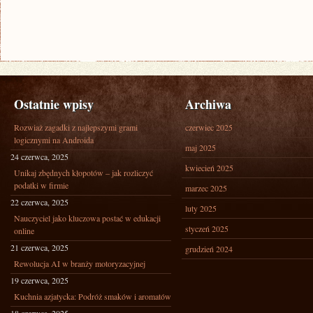
Ostatnie wpisy
Archiwa
Rozwiaż zagadki z najlepszymi grami
czerwiec 2025
logicznymi na Androida
maj 2025
24 czerwca, 2025
kwiecień 2025
Unikaj zbędnych kłopotów – jak rozliczyć
podatki w firmie
marzec 2025
22 czerwca, 2025
luty 2025
Nauczyciel jako kluczowa postać w edukacji
styczeń 2025
online
21 czerwca, 2025
grudzień 2024
Rewolucja AI w branży motoryzacyjnej
19 czerwca, 2025
Kuchnia azjatycka: Podróż smaków i aromatów