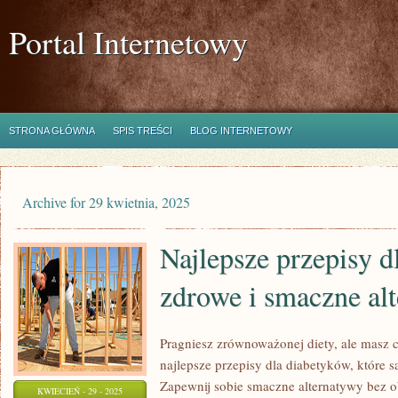
Portal Internetowy
STRONA GŁÓWNA
SPIS TREŚCI
BLOG INTERNETOWY
Archive for 29 kwietnia, 2025
Najlepsze przepisy d
zdrowe i smaczne al
Pragniesz zrównoważonej diety, ale masz 
najlepsze przepisy dla diabetyków, które s
Zapewnij sobie smaczne alternatywy bez 
KWIECIEŃ - 29 - 2025