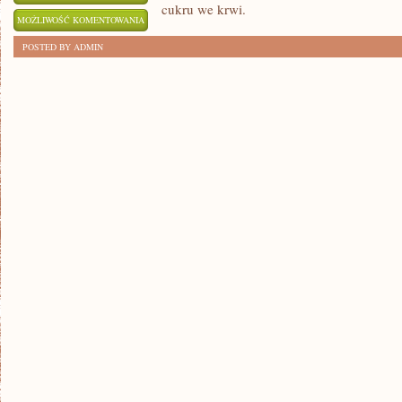
cukru we krwi.
NAJLEPSZE
MOŻLIWOŚĆ KOMENTOWANIA
PRZEPISY
ZOSTAŁA WYŁĄCZONA
POSTED BY ADMIN
DLA
DIABETYKÓW:
ZDROWE
I
SMACZNE
ALTERNATYWY