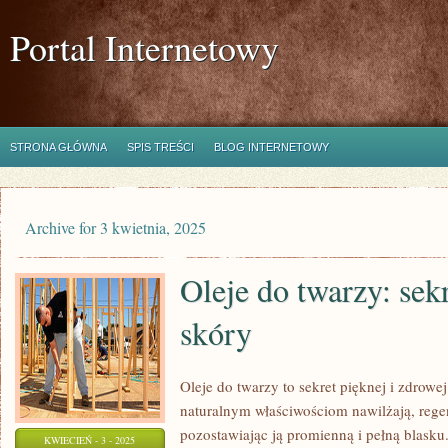
Portal Internetowy
STRONA GŁÓWNA
SPIS TREŚCI
BLOG INTERNETOWY
Archive for 3 kwietnia, 2025
Oleje do twarzy: sek
skóry
Oleje do twarzy to sekret pięknej i zdrowe
naturalnym właściwościom nawilżają, regen
pozostawiając ją promienną i pełną blasku.
KWIECIEŃ - 3 - 2025