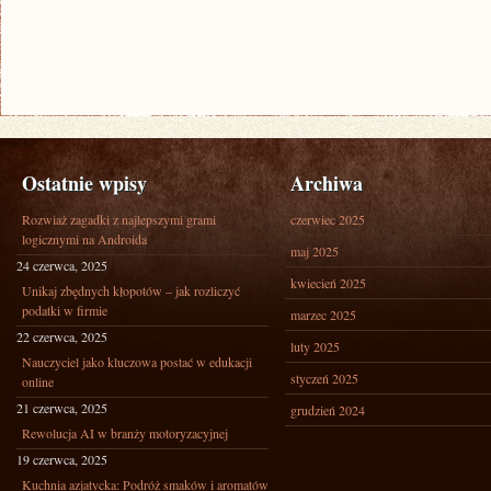
Ostatnie wpisy
Archiwa
Rozwiaż zagadki z najlepszymi grami
czerwiec 2025
logicznymi na Androida
maj 2025
24 czerwca, 2025
kwiecień 2025
Unikaj zbędnych kłopotów – jak rozliczyć
podatki w firmie
marzec 2025
22 czerwca, 2025
luty 2025
Nauczyciel jako kluczowa postać w edukacji
styczeń 2025
online
21 czerwca, 2025
grudzień 2024
Rewolucja AI w branży motoryzacyjnej
19 czerwca, 2025
Kuchnia azjatycka: Podróż smaków i aromatów