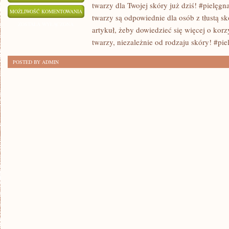
twarzy dla Twojej skóry już dziś! #pielęgn
OLEJE
MOŻLIWOŚĆ KOMENTOWANIA
twarzy są odpowiednie dla osób z tłustą 
DO
ZOSTAŁA WYŁĄCZONA
artykuł, żeby dowiedzieć się więcej o kor
TWARZY:
twarzy, niezależnie od rodzaju skóry! #pie
SEKRET
POSTED BY ADMIN
PIĘKNEJ
SKÓRY