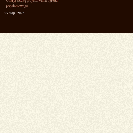
Odkryj sztukę projektowania ogrodu
przydomowego
25 maja, 2025