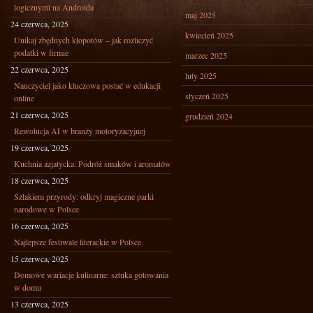
logicznymi na Androida
maj 2025
24 czerwca, 2025
kwiecień 2025
Unikaj zbędnych kłopotów – jak rozliczyć
podatki w firmie
marzec 2025
22 czerwca, 2025
luty 2025
Nauczyciel jako kluczowa postać w edukacji
styczeń 2025
online
21 czerwca, 2025
grudzień 2024
Rewolucja AI w branży motoryzacyjnej
19 czerwca, 2025
Kuchnia azjatycka: Podróż smaków i aromatów
18 czerwca, 2025
Szlakiem przyrody: odkryj magiczne parki
narodowe w Polsce
16 czerwca, 2025
Najlepsze festiwale literackie w Polsce
15 czerwca, 2025
Domowe wariacje kulinarne: sztuka gotowania
w domu
13 czerwca, 2025