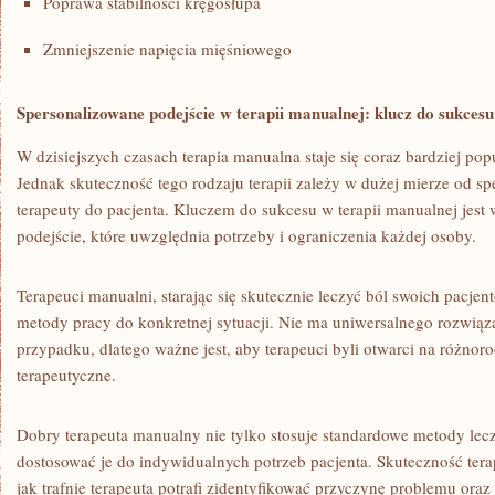
Poprawa stabilności kręgosłupa
Zmniejszenie napięcia mięśniowego
Spersonalizowane podejście w terapii ⁢manualnej: klucz do⁤ sukcesu
W dzisiejszych czasach terapia manualna staje ⁣się coraz‍ bardziej popu
Jednak skuteczność tego ⁢rodzaju terapii zależy w ​dużej mierze‌ od 
terapeuty do pacjenta. Kluczem do​ sukcesu w terapii ‍manualnej ‍jes
⁣podejście,⁢ które uwzględnia potrzeby i ograniczenia ⁣każdej⁤ osoby.
Terapeuci ⁣manualni, starając ​się skutecznie ‌leczyć ból ⁤swoich ‌pacj
metody ⁢pracy do konkretnej sytuacji.⁣ Nie⁤ ma uniwersalnego rozwią
przypadku, dlatego‌ ważne jest, aby terapeuci byli otwarci na różnorod
terapeutyczne.
Dobry terapeuta manualny nie tylko ‌stosuje ‍standardowe ⁣metody ‌lecze
⁤dostosować je ⁢do indywidualnych potrzeb pacjenta. ‍Skuteczność⁣ ter
jak trafnie terapeuta potrafi zidentyfikować​ przyczynę problemu ora