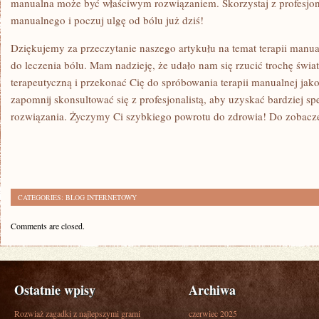
manualna ⁣może być właściwym rozwiązaniem.⁤ Skorzystaj​ z ​profesjo
manualnego ⁢i ⁣poczuj ulgę ⁣od bólu​ już dziś!
Dziękujemy za przeczytanie naszego ‌artykułu na temat terapii ‍manu
do leczenia‍ bólu. Mam nadzieję, że udało nam się rzucić trochę światł
terapeutyczną i przekonać Cię‍ do spróbowania terapii manualnej jako
zapomnij skonsultować się z profesjonalistą, aby uzyskać bardziej sp
rozwiązania. Życzymy Ci szybkiego powrotu do zdrowia! Do zobacze
CATEGORIES:
BLOG INTERNETOWY
Comments are closed.
Ostatnie wpisy
Archiwa
Rozwiaż zagadki z najlepszymi grami
czerwiec 2025