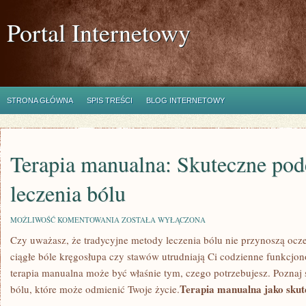
Portal Internetowy
STRONA GŁÓWNA
SPIS TREŚCI
BLOG INTERNETOWY
Terapia manualna: Skuteczne pod
leczenia bólu
TERAPIA
MOŻLIWOŚĆ KOMENTOWANIA
ZOSTAŁA WYŁĄCZONA
MANUALNA:
Czy‍ uważasz, że‌ tradycyjne metody ⁣leczenia bólu nie przynoszą oc
SKUTECZNE
PODEJŚCIE
ciągłe bóle ‌kręgosłupa czy stawów⁣ utrudniają Ci ⁣codzienne funkc
DO
LECZENIA
terapia manualna ‍może być właśnie tym,​ czego ⁢potrzebujesz. ​Poznaj
BÓLU
Terapia manualna jako skute
bólu, które może odmienić Twoje życie.