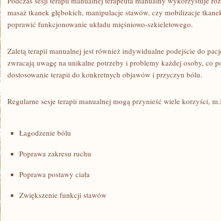
Podczas sesji ⁤terapii manualnej terapeuta manualny wykorzystuje różn
masaż tkanek głębokich,⁤ manipulacje stawów, czy mobilizacje⁤ tkanek 
poprawić funkcjonowanie układu mięśniowo-szkieletowego.
Zaletą‍ terapii manualnej jest również indywidualne‍ podejście do pacj
zwracają ‌uwagę ⁢na unikalne potrzeby⁤ i problemy każdej osoby, co p
dostosowanie⁢ terapii⁤ do‌ konkretnych ‌objawów i przyczyn bólu.
Regularne sesje terapii manualnej mogą przynieść wiele ‍korzyści, m.i
Łagodzenie ‌bólu
Poprawa zakresu ruchu
Poprawa postawy ciała
Zwiększenie funkcji stawów