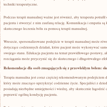
techniki ​terapeutyczne.
Podczas terapii manualnej ważne jest również, aby terapeuta ​potraf
pacjenta‍ i⁤ stworzyć z nim‍ zaufaną relację. Komunikacja i empatia ​
skutecznego leczenia bólu za pomocą ⁣terapii manualnej.
Wreszcie, spersonalizowane podejście w ​terapii manualnej ⁣może ró
dotyczące codziennych działań,‌ które pacjent może wykonywać samo
swojego ⁤stanu. Edukacja pacjenta na temat prawidłowego postawy, a
rozciągania może przyczynić się do skutecznego i długotrwałego efekt
Rekomendacje ‌dla osób zmagających się z przewlekłym bólem: sko
Terapia manualna jest coraz ​częściej rekomendowanym podejściem do 
który może znacząco uprzykrzyć codzienne życie. Specjaliści z dziedz
posiadają niezbędne umiejętności ⁤i wiedzę,⁣ aby‍ skutecznie łagodzić 
poprawić ogólną kondycję pacjenta.