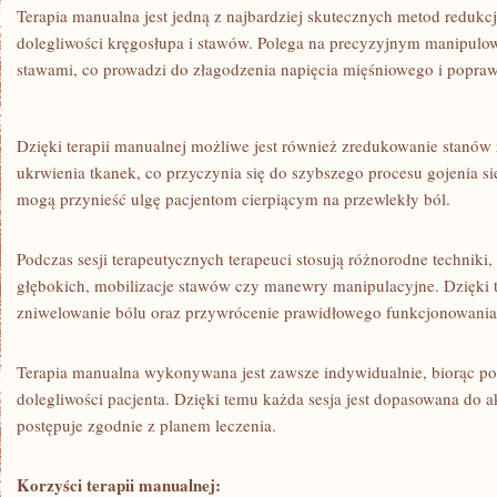
Terapia manualna ⁤jest jedną z najbardziej skutecznych metod⁢ redukcj
dolegliwości kręgosłupa i stawów. Polega⁣ na‌ precyzyjnym ‌manipulo
stawami, co ‍prowadzi do‍ złagodzenia‍ napięcia mięśniowego i popra
Dzięki ⁣terapii manualnej⁢ możliwe jest również zredukowanie stanów 
ukrwienia tkanek, co przyczynia się do szybszego procesu gojenia się
mogą przynieść‍ ulgę pacjentom cierpiącym na przewlekły ​ból.
Podczas⁣ sesji terapeutycznych terapeuci stosują różnorodne techniki,
głębokich, mobilizacje⁤ stawów czy manewry ⁤manipulacyjne.⁣ Dzięki 
zniwelowanie bólu oraz przywrócenie prawidłowego funkcjonowania‌ 
Terapia manualna wykonywana jest⁢ zawsze indywidualnie, biorąc po
dolegliwości pacjenta. Dzięki temu każda sesja ⁤jest dopasowana do a
postępuje zgodnie z planem leczenia.
Korzyści terapii manualnej: