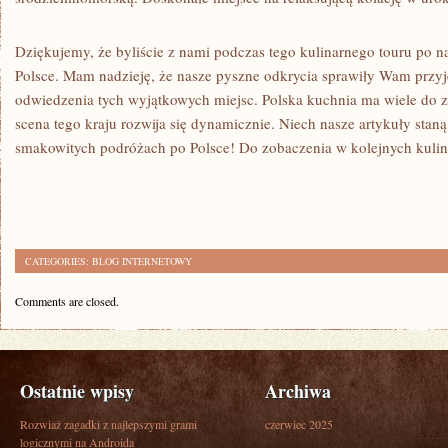
Dziękujemy, że byliście z nami podczas tego kulinarnego touru po​ na
Polsce. Mam nadzieję, że nasze pyszne odkrycia sprawiły ‍Wam ‌przyje
odwiedzenia tych wyjątkowych miejsc. Polska⁣ kuchnia ma wiele ‌do za
scena tego kraju rozwija się dynamicznie. Niech nasze artykuły stan
smakowitych‍ podróżach po Polsce! Do zobaczenia ​w kolejnych kuli
CATEGORIES:
BLOG INTERNETOWY
Comments are closed.
Ostatnie wpisy
Archiwa
Rozwiaż zagadki z najlepszymi grami
czerwiec 2025
logicznymi na Androida