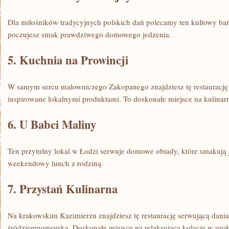
Dla miłośników tradycyjnych polskich dań polecamy ten kultowy ba
poczujesz smak⁤ prawdziwego domowego jedzenia.
5. ​Kuchnia na Prowincji
W ​samym sercu malowniczego Zakopanego znajdziesz tę restaurację ⁢
⁢inspirowane lokalnymi ​produktami. To doskonałe miejsce na​ kulinarn
6. U Babci Maliny
Ten przytulny lokal w Łodzi serwuje domowe obiady, które smakują ja
weekendowy lunch z rodziną.
7. Przystań Kulinarna
Na krakowskim Kazimierzu ⁣znajdziesz ⁢tę restaurację serwującą dani
śródziemnomorską.​ Doskonałe miejsce na ⁤relaksującą kolację w urokl