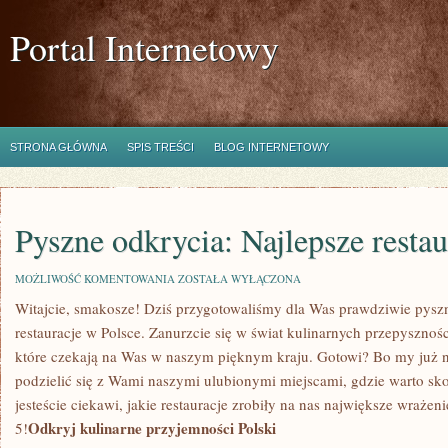
Portal Internetowy
STRONA GŁÓWNA
SPIS TREŚCI
BLOG INTERNETOWY
Pyszne odkrycia: Najlepsze restau
PYSZNE
MOŻLIWOŚĆ KOMENTOWANIA
ZOSTAŁA WYŁĄCZONA
ODKRYCIA:
Witajcie, smakosze! Dziś ⁢przygotowaliśmy dla ⁤Was prawdziwie pyszn
NAJLEPSZE
RESTAURACJE
restauracje w Polsce. Zanurzcie się w ⁣świat kulinarnych przepyszności
W
POLSCE
które czekają na ‌Was w naszym pięknym kraju. Gotowi? Bo my już 
podzielić ​się z ⁤Wami naszymi ulubionymi ⁢miejscami,‌ gdzie warto s
⁣jesteście⁤ ciekawi, jakie restauracje zrobiły na nas⁤ największe wraże
Odkryj kulinarne przyjemności Polski
5!