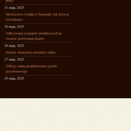
pracy
31 maja, 2025
Mistrzostwo światła w fotografii: Jak używać
oświetlenia?
30 maja, 2025
Odkrywanie systemów podatkowych na
świecie: porównanie krajów
28 maja, 2025
Sekrety skutecznej sprzedaży online
27 maja, 2025
Odkryj sztukę projektowania ogrodu
przydomowego
25 maja, 2025