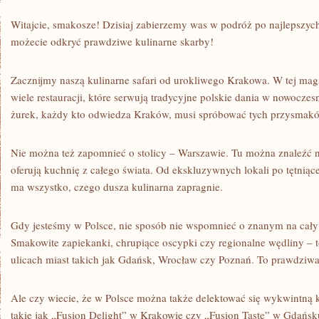
Witajcie, smakosze! Dzisiaj zabierzemy was⁣ w podróż po najlepszych 
możecie odkryć prawdziwe kulinarne skarby!
Zacznijmy naszą kulinarne safari ⁤od urokliwego Krakowa. W ‌tej⁢ mag
wiele restauracji, które ‌serwują tradycyjne polskie dania w nowocze
żurek, każdy kto odwiedza Kraków, musi‌ spróbować tych przysmak
Nie można też zapomnieć o stolicy – Warszawie. Tu można znaleźć ni
oferują kuchnię z​ całego ⁤świata. Od ekskluzywnych ‌lokali‍ po tętnią
ma wszystko, czego dusza kulinarna zapragnie.
Gdy ‌jesteśmy w Polsce,⁤ nie sposób nie wspomnieć o ​znanym‍ na cały ‍ś
⁣Smakowite zapiekanki,⁣ chrupiące‌ oscypki czy regionalne wędliny –
ulicach miast takich jak Gdańsk, Wrocław czy Poznań. To prawdziwa 
Ale czy wiecie, że w Polsce można także ‍delektować ⁤się wykwintną 
takie jak „Fusion ⁢Delight” w ​Krakowie czy „Fusion Taste” w Gdańsk