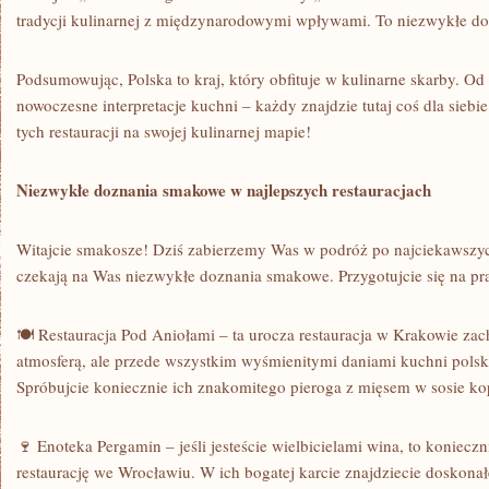
tradycji‍ kulinarnej z międzynarodowymi wpływami. To⁣ niezwykłe 
Podsumowując, Polska to kraj, który obfituje w kulinarne skarby. Od ‍
nowoczesne interpretacje kuchni – ‍każdy‌ znajdzie tutaj coś dla siebi
tych restauracji na swojej kulinarnej mapie!
Niezwykłe doznania smakowe w najlepszych restauracjach
Witajcie smakosze! Dziś zabierzemy⁢ Was w ⁣podróż ⁤po najciekawszyc
czekają na Was niezwykłe doznania smakowe. Przygotujcie się⁣ na p
🍽️ ‌Restauracja⁣ Pod⁤ Aniołami – ‌ta⁤ urocza restauracja w Krakowie⁤ za
⁢atmosferą,​ ale⁤ przede‌ wszystkim wyśmienitymi daniami kuchni pols
Spróbujcie koniecznie ich znakomitego pieroga z mięsem w sosie 
🍷 Enoteka Pergamin – jeśli jesteście‍ wielbicielami wina,⁤ to konieczn
restaurację we Wrocławiu. W ich bogatej karcie znajdziecie doskona