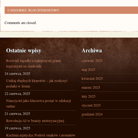
CATEGORIES:
BLOG INTERNETOWY
Comments are closed.
Ostatnie wpisy
Archiwa
Rozwiaż zagadki z najlepszymi grami
czerwiec 2025
logicznymi na Androida
maj 2025
24 czerwca, 2025
kwiecień 2025
Unikaj zbędnych kłopotów – jak rozliczyć
podatki w firmie
marzec 2025
22 czerwca, 2025
luty 2025
Nauczyciel jako kluczowa postać w edukacji
styczeń 2025
online
21 czerwca, 2025
grudzień 2024
Rewolucja AI w branży motoryzacyjnej
19 czerwca, 2025
Kuchnia azjatycka: Podróż smaków i aromatów