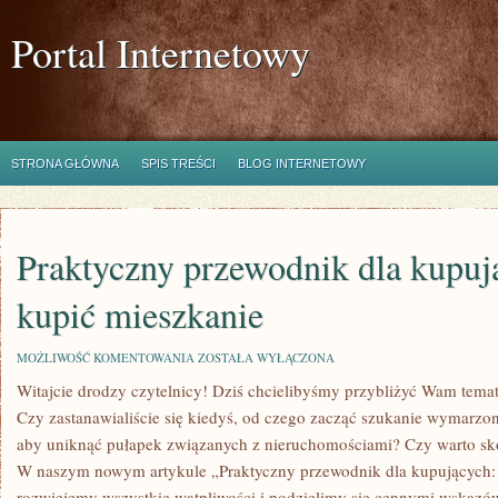
Portal Internetowy
STRONA GŁÓWNA
SPIS TREŚCI
BLOG INTERNETOWY
Praktyczny przewodnik dla kupuj
kupić mieszkanie
PRAKTYCZNY
MOŻLIWOŚĆ KOMENTOWANIA
ZOSTAŁA WYŁĄCZONA
PRZEWODNIK
Witajcie drodzy czytelnicy! Dziś ⁤chcielibyśmy przybliżyć Wam tema
DLA
KUPUJĄCYCH:
Czy zastanawialiście się kiedyś, od czego zacząć szukanie wymarzon
JAK
KUPIĆ
aby uniknąć pułapek związanych z⁢ nieruchomościami? Czy warto sko
MIESZKANIE
W ​naszym nowym ​artykule „Praktyczny przewodnik dla ‌kupujących:
rozwiejemy wszystkie wątpliwości i podzielimy się cennymi wskazów