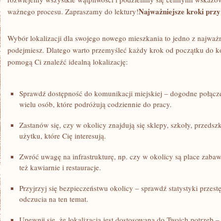
Najważniejsze kroki przy 
ważnego procesu. Zapraszamy do lektury!
Wybór lokalizacji‍ dla swojego nowego mieszkania to jedno z najważn
podejmiesz. Dlatego​ warto przemyśleć każdy krok⁢ od początku⁤ do 
pomogą Ci znaleźć idealną lokalizację:
Sprawdź dostępność do komunikacji⁢ miejskiej – dogodne⁤ połącz
wielu osób, które podróżują codziennie do pracy.
Zastanów się, czy⁢ w okolicy znajdują się sklepy, szkoły, przedsz
użytku, które Cię interesują.
Zwróć uwagę na infrastrukturę, np. czy w ‍okolicy są place zabaw,
też ​kawiarnie i restauracje.
Przyjrzyj się bezpieczeństwu okolicy – sprawdź ⁣statystyki przestę
odczucia na ten temat.
Upewnij się, że lokalizacja jest dostosowana do Twoich ⁢potrzeb – n