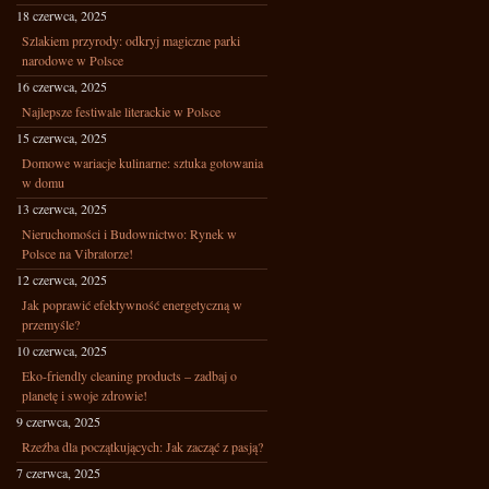
18 czerwca, 2025
Szlakiem przyrody: odkryj magiczne parki
narodowe w Polsce
16 czerwca, 2025
Najlepsze festiwale literackie w Polsce
15 czerwca, 2025
Domowe wariacje kulinarne: sztuka gotowania
w domu
13 czerwca, 2025
Nieruchomości i Budownictwo: Rynek w
Polsce na Vibratorze!
12 czerwca, 2025
Jak poprawić efektywność energetyczną w
przemyśle?
10 czerwca, 2025
Eko-friendly cleaning products – zadbaj o
planetę i swoje zdrowie!
9 czerwca, 2025
Rzeźba dla początkujących: Jak zacząć z pasją?
7 czerwca, 2025