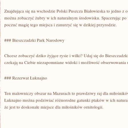
Znajdująca ‍się na‌ wschodzie‍ Polski‌ Puszcza Białowieska⁤ to ‌jedno z 
można zobaczyć żubry w⁢ ich‍ naturalnym ‌środowisku. Spacerując po 
poczuć magię tego miejsca i zanurzyć się w ‍dzikiej⁤ przyrodzie.
### ⁤Bieszczadzki Park Narodowy
Chcesz zobaczyć dziko żyjące rysie i wilki? Udaj się⁤ do Bieszczad
czekają‍ na Ciebie⁣ niezapomniane ⁤widoki i⁣ możliwość obserwowania
### Rezerwat Łuknajno
Ten ‌malowniczy obszar na Mazurach to ⁢prawdziwy raj dla miłośni
Łuknajno można podziwiać różnorodne gatunki ptaków w ich natural
że jest to doskonałe miejsce dla miłośników ornitologii.