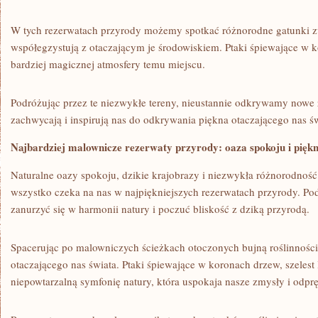
W tych rezerwatach przyrody możemy spotkać różnorodne gatunki zwi
współegzystują z otaczającym je środowiskiem. Ptaki śpiewające​ w 
bardziej magicznej atmosfery‍ temu miejscu.
Podróżując przez te ‍niezwykłe tereny, nieustannie odkrywamy ‍nowe 
zachwycają​ i inspirują nas do‌ odkrywania piękna otaczającego nas św
Najbardziej malownicze rezerwaty przyrody:‍ oaza spokoju i pięk
Naturalne oazy spokoju, dzikie krajobrazy i niezwykła różnorodność g
wszystko czeka na nas w najpiękniejszych rezerwatach przyrody. Po
zanurzyć się w harmonii natury i poczuć bliskość z dziką przyrodą.
Spacerując po ​malowniczych ścieżkach otoczonych bujną roślinnoś
otaczającego ‌nas świata. Ptaki śpiewające w koronach drzew, ‍szelest l
niepowtarzalną symfonię natury, która uspokaja ​nasze zmysły i⁢ odprę