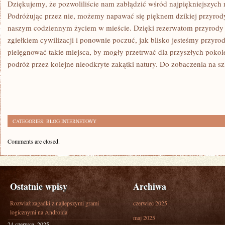
Dziękujemy, że pozwoliliście nam zabłądzić wśród najpiękniejszych
⁢Podróżując przez nie, możemy napawać⁢ się pięknem dzikiej przyrody,
⁢naszym codziennym życiem w mieście. Dzięki rezerwatom przyrody‌ 
zgiełkiem cywilizacji i‍ ponownie poczuć, jak blisko jesteśmy ⁤przyro
pielęgnować takie miejsca, by mogły przetrwać dla przyszłych pokole
podróż przez kolejne nieodkryte⁢ zakątki‌ natury.​ Do zobaczenia na s
CATEGORIES:
BLOG INTERNETOWY
Comments are closed.
Ostatnie wpisy
Archiwa
Rozwiaż zagadki z najlepszymi grami
czerwiec 2025
logicznymi na Androida
maj 2025
24 czerwca, 2025