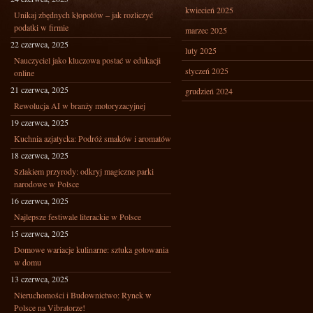
kwiecień 2025
Unikaj zbędnych kłopotów – jak rozliczyć
podatki w firmie
marzec 2025
22 czerwca, 2025
luty 2025
Nauczyciel jako kluczowa postać w edukacji
styczeń 2025
online
21 czerwca, 2025
grudzień 2024
Rewolucja AI w branży motoryzacyjnej
19 czerwca, 2025
Kuchnia azjatycka: Podróż smaków i aromatów
18 czerwca, 2025
Szlakiem przyrody: odkryj magiczne parki
narodowe w Polsce
16 czerwca, 2025
Najlepsze festiwale literackie w Polsce
15 czerwca, 2025
Domowe wariacje kulinarne: sztuka gotowania
w domu
13 czerwca, 2025
Nieruchomości i Budownictwo: Rynek w
Polsce na Vibratorze!