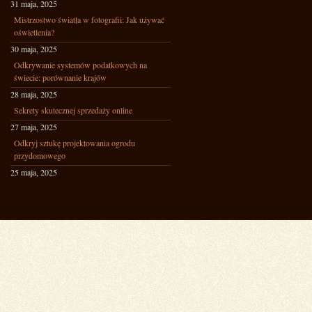
31 maja, 2025
Mistrzostwo światła w fotografii: Jak używać
oświetlenia?
30 maja, 2025
Odkrywanie systemów podatkowych na
świecie: porównanie krajów
28 maja, 2025
Sekrety skutecznej sprzedaży online
27 maja, 2025
Odkryj sztukę projektowania ogrodu
przydomowego
25 maja, 2025