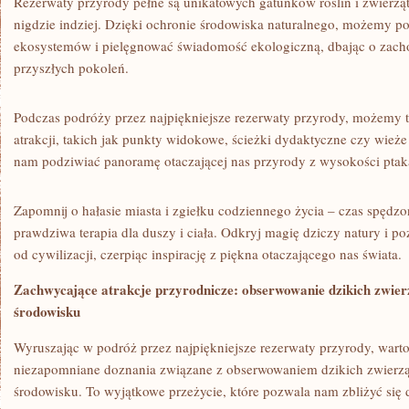
Rezerwaty przyrody ‌pełne⁣ są unikatowych gatunków roślin i zwierzą
nigdzie indziej. Dzięki ochronie środowiska naturalnego, możemy p
ekosystemów i‌ pielęgnować świadomość ekologiczną, dbając⁤ o zach
przyszłych ⁢pokoleń.
Podczas podróży‍ przez najpiękniejsze rezerwaty przyrody, ‍możemy t
atrakcji, takich ‍jak punkty⁣ widokowe, ścieżki dydaktyczne czy wież
nam podziwiać panoramę otaczającej nas przyrody z ‌wysokości⁣ ptak
Zapomnij o hałasie miasta i zgiełku codziennego ⁣życia – czas spędz
prawdziwa terapia dla‌ duszy i ciała. ⁢Odkryj⁢ magię dziczy natury ⁣i 
od cywilizacji, czerpiąc inspirację ⁤z piękna otaczającego ⁤nas świata.
Zachwycające ‍atrakcje przyrodnicze: ​obserwowanie dzikich zwierz
środowisku
Wyruszając w podróż przez⁣ najpiękniejsze rezerwaty przyrody, warto 
niezapomniane doznania związane z obserwowaniem ⁣dzikich zwierząt i
środowisku. ‍To wyjątkowe przeżycie, które pozwala nam zbliżyć się 