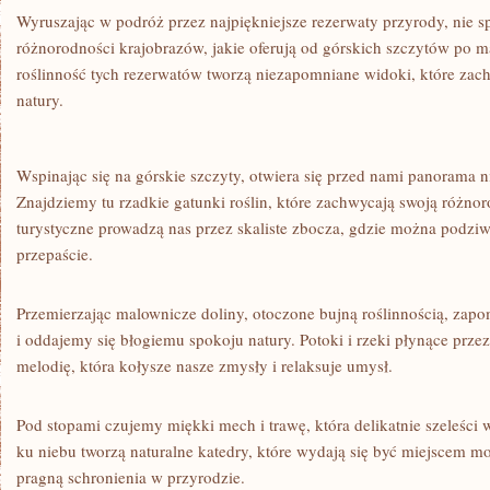
Wyruszając w‍ podróż przez najpiękniejsze rezerwaty przyrody, nie​ 
różnorodności krajobrazów, jakie oferują od górskich szczytów po⁢ ma
roślinność​ tych rezerwatów⁣ tworzą​ niezapomniane widoki, które za
natury.
Wspinając się na górskie szczyty,‌ otwiera ⁣się przed nami ⁤panorama n
Znajdziemy⁤ tu rzadkie gatunki roślin, które zachwycają ⁤swoją różnoro
turystyczne prowadzą⁣ nas ⁣przez skaliste zbocza,⁢ gdzie⁣ można podzi
przepaście.
Przemierzając malownicze⁤ doliny, ⁤otoczone bujną roślinnością, zap
i ‍oddajemy się błogiemu spokoju natury. Potoki i rzeki płynące przez
melodię, ⁢która kołysze nasze‌ zmysły i relaksuje umysł.
Pod stopami czujemy miękki mech ⁢i trawę, która ⁤delikatnie‌ szeleści 
ku niebu tworzą⁢ naturalne katedry, które wydają się być⁤ miejscem m
pragną schronienia w przyrodzie.