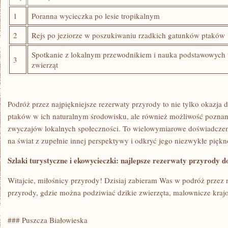
1
Poranna wycieczka po lesie tropikalnym
2
Rejs po jeziorze w poszukiwaniu rzadkich gatunków ⁢ptaków
Spotkanie z lokalnym przewodnikiem ​i⁢ nauka podstawowych t
3
zwierząt
Podróż przez najpiękniejsze rezerwaty przyrody to nie ⁣tylko ⁣okazja 
ptaków w ich naturalnym środowisku, ale również⁢ możliwość poznania
zwyczajów lokalnych⁤ społeczności. To wielowymiarowe doświadczeni
na ‍świat z zupełnie innej perspektywy i odkryć jego niezwykłe piękn
Szlaki turystyczne i ekowycieczki: najlepsze⁢ rezerwaty przyrody d
Witajcie, miłośnicy przyrody! Dzisiaj zabieram Was w ​podróż​ przez n
przyrody, gdzie można podziwiać‍ dzikie zwierzęta, ⁤malownicze krajo
###⁤ Puszcza Białowieska