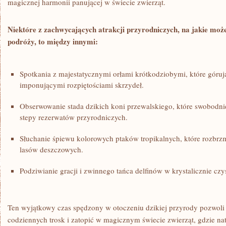
magicznej harmonii panującej‍ w⁣ świecie‍ zwierząt.
Niektóre z zachwycających atrakcji przyrodniczych, na jakie ⁤mo
podróży, to między innymi:
Spotkania z majestatycznymi orłami krótkodziobymi, które‌ górują
imponującymi rozpiętościami skrzydeł.
Obserwowanie stada⁢ dzikich koni przewalskiego, które swobodnie⁢ 
stepy rezerwatów przyrodniczych.
Słuchanie śpiewu ‍kolorowych ptaków tropikalnych, które rozbrzm
lasów deszczowych.
Podziwianie ‌gracji i zwinnego​ tańca delfinów w krystalicznie c
Ten wyjątkowy czas spędzony w otoczeniu dzikiej przyrody pozwoli⁣
‍codziennych ​trosk i zatopić w magicznym świecie zwierząt, gdzie n