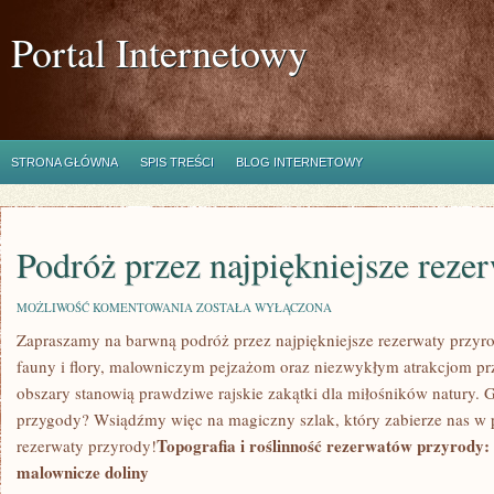
Portal Internetowy
STRONA GŁÓWNA
SPIS TREŚCI
BLOG INTERNETOWY
Podróż przez najpiękniejsze reze
PODRÓŻ
MOŻLIWOŚĆ KOMENTOWANIA
ZOSTAŁA WYŁĄCZONA
PRZEZ
Zapraszamy na barwną podróż przez najpiękniejsze⁤ rezerwaty‍ przyro
NAJPIĘKNIEJSZE
REZERWATY
fauny i‌ flory, malowniczym ⁤pejzażom oraz niezwykłym ‌atrakcjom p
PRZYRODY
obszary stanowią prawdziwe rajskie zakątki dla miłośników natury.
przygody? Wsiądźmy więc na magiczny szlak, który zabierze nas w p
Topografia i roślinność rezerwatów przyrody: 
rezerwaty przyrody!
malownicze⁢ doliny