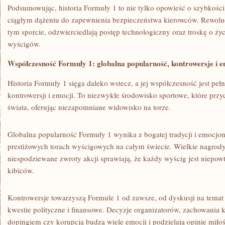
Podsumowując, historia ⁢Formuły 1 to nie tylko opowieść o ⁤szybkości i
ciągłym dążeniu ⁤do zapewnienia⁣ bezpieczeństwa kierowców. Rewolu
tym sporcie, odzwierciedlają postęp technologiczny ⁤oraz troskę o ‍życ
wyścigów.
Współczesność‍ Formuły 1: globalna popularność, kontrowersje​ i 
Historia Formuły‍ 1 sięga daleko‌ wstecz, a‌ jej współczesność jest peł
kontrowersji i emocji. To niezwykłe środowisko‌ sportowe,‌ które przy
świata, ‍oferując niezapomniane ⁢widowisko‌ na torze.
Globalna popularność Formuły 1⁤ wynika z bogatej tradycji i emocjo
prestiżowych torach ‌wyścigowych ⁣na całym świecie. Wielkie nagrody,​
⁢niespodziewane zwroty ‌akcji ​sprawiają, że każdy wyścig jest niep
kibiców.
Kontrowersje towarzyszą Formule 1⁤ od zawsze, od ​dyskusji‌ na temat
kwestie polityczne i finansowe. Decyzje organizatorów, zachowania k
⁢dopingiem czy korupcją budzą wiele emocji i podzielają‍ opinie miłoś