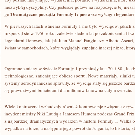
niezwykłej⁣ dyscypliny. ⁣Czy jesteście gotowi ⁣na rozpoczęcie ⁣tej ‍nies
Dramatyczne początki Formuły 1: ‍pierwsze wyścigi i legendar
go!
W pierwszych ‌latach istnienia‍ Formuły 1 nie​ było‌ wyścigów, jakich z
rozpoczął się w ⁢1950 roku, zaledwie siedem lat po zakończeniu ‌II w
legendarni kierowcy, tak jak Juan Manuel Fangio‌ czy Alberto ⁤Ascari, r
świata w⁣ samochodach, które wyglądały zupełnie inaczej niż te, który
Ogromne ​zmiany w ‍świecie Formuły 1 przyniosły lata 70. i ​80., kiedy
technologiczne, zmieniające oblicze sportu. Nowe materiały,​ silniki
⁤systemy aerodynamiczne sprawiły, że wyścigi stały się jeszcze bardzi
się prawdziwymi bohaterami dla milionów ‌fanów ⁢na​ całym świecie.
Wiele‌ kontrowersji wzbudzały również ⁢kontrowersje związane z rywa
incydent między Niki Laudą a​ Jamesem Huntem podczas Grand Prix 
z najbardziej dramatycznych wydarzeń‍ w historii Formuły 1. ⁣Walka o
wypadku na torze, a następnie jego ‌powrót ‍do ścigania, ⁣to historia,