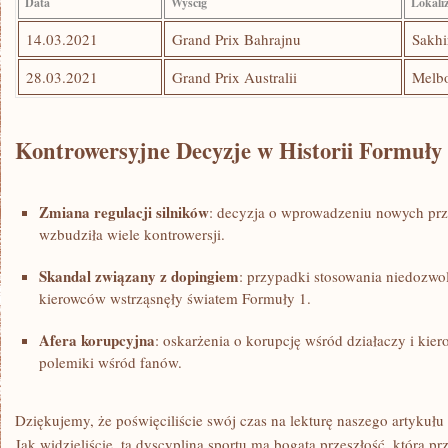
Data
Wyścig
Lokali
14.03.2021
Grand ‌Prix​ Bahrajnu
Sakhi
28.03.2021
Grand ​Prix Australii
Melbo
Kontrowersyjne Decyzje w Historii Formuły​
Zmiana ​regulacji⁤ silników
: decyzja o wprowadzeniu nowych prz
wzbudziła ⁣wiele kontrowersji.
Skandal ⁢związany z dopingiem
: przypadki stosowania niedozwolo
‍kierowców wstrząsnęły światem Formuły 1.
Afera korupcyjna
: ⁢oskarżenia o ⁣korupcję wśród działaczy ⁣i k
polemiki ‌wśród fanów.
Dziękujemy, że poświęciliście ​swój czas na‍ lekturę naszego artykułu⁢ 
Jak‌ widzieliście, ta dyscyplina ⁣sportu ma bogatą ‍przeszłość, która przy