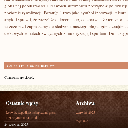
globalnej popularności. Od swoich skromnych ⁤początków ​po dzisie
poziomie rywalizacji, Formuła 1 trwa jako symbol innowacji, talentu i
artykuł sprawił, że zaczęliście doceniać to,‍ co sprawia, że​ ten sport
jeszcze raz⁣ i zapraszamy do śledzenia⁢ naszego bloga, gdzie znajdzie
ciekawych tematach ⁤związanych z motoryzacją i sportem! Do ⁣następ
CATEGORIES:
BLOG INTERNETOWY
Comments are closed.
Ostatnie wpisy
Archiwa
Rozwiaż zagadki z najlepszymi grami
czerwiec 2025
logicznymi na Androida
maj 2025
24 czerwca, 2025