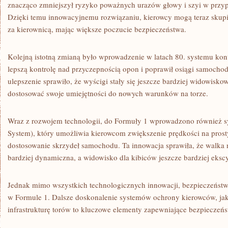
znacząco zmniejszył ‌ryzyko poważnych​ urazów⁤ głowy i⁢ szyi‌ w pr
⁢Dzięki temu innowacyjnemu rozwiązaniu, kierowcy mogą teraz skupi
za kierownicą, mając większe poczucie bezpieczeństwa.
Kolejną istotną zmianą‌ było​ wprowadzenie w latach 80. ⁤systemu kontr
lepszą kontrolę nad przyczepnością opon⁢ i poprawił osiągi ⁣samocho
ulepszenie sprawiło, że wyścigi stały się ​jeszcze bardziej widowisko
dostosować swoje ‌umiejętności do nowych⁢ warunków na torze.
Wraz z ‍rozwojem technologii, do Formuły 1 ‍wprowadzono⁣ również
System), który umożliwia kierowcom zwiększenie prędkości na prost
⁣dostosowanie skrzydeł samochodu. Ta innowacja sprawiła, ⁢że‌ walka na 
⁣bardziej ​dynamiczna, a widowisko dla ‍kibiców jeszcze bardziej ⁢eksc
Jednak mimo wszystkich technologicznych‍ innowacji, bezpieczeństwo
‌w Formule ​1. Dalsze doskonalenie systemów ochrony kierowców, jak r
infrastrukturę torów to kluczowe ​elementy zapewniające‍ bezpieczeń