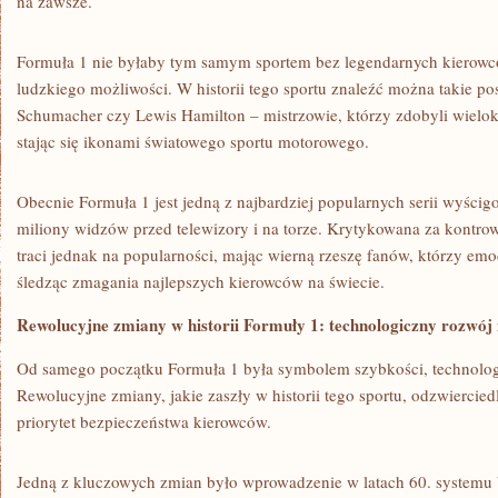
na zawsze.
Formuła 1 nie byłaby tym samym sportem bez legendarnych kierowców,
ludzkiego możliwości. W historii tego sportu znaleźć można takie ​pos
Schumacher czy Lewis Hamilton – ⁣mistrzowie, którzy zdobyli wielokro
stając się ikonami⁤ światowego sportu⁢ motorowego.
Obecnie‌ Formuła 1 jest jedną z najbardziej popularnych serii wyścigow
miliony ‌widzów przed telewizory i na‍ torze. Krytykowana ‍za⁤ kontrower
traci jednak na popularności, mając wierną rzeszę ‌fanów, którzy e
śledząc zmagania⁤ najlepszych ‌kierowców‍ na świecie.
Rewolucyjne zmiany w historii Formuły 1: technologiczny‌ rozwój 
Od samego początku Formuła ‌1⁣ była symbolem szybkości, technolog
Rewolucyjne zmiany, jakie ‌zaszły w⁤ historii tego⁣ sportu, ⁢odzwiercied
priorytet bezpieczeństwa ‍kierowców.
Jedną z kluczowych⁤ zmian było‌ wprowadzenie w latach 60.⁣ systemu