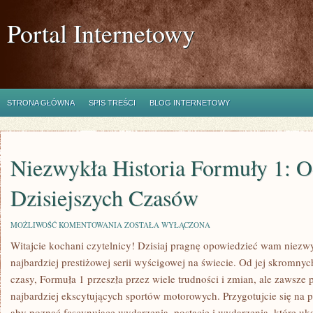
Portal Internetowy
STRONA GŁÓWNA
SPIS TREŚCI
BLOG INTERNETOWY
Niezwykła Historia Formuły 1: 
Dzisiejszych Czasów
NIEZWYKŁA
MOŻLIWOŚĆ KOMENTOWANIA
ZOSTAŁA WYŁĄCZONA
HISTORIA
Witajcie kochani czytelnicy!⁢ Dzisiaj pragnę opowiedzieć wam niezwyk
FORMUŁY
1:
najbardziej prestiżowej serii wyścigowej ⁤na świecie. Od ⁢jej skromnyc
OD
POCZĄTKÓW
czasy,​ Formuła 1 ‍przeszła przez wiele trudności i zmian, ⁣ale zawsz
DO
najbardziej ekscytujących sportów⁢ motorowych. Przygotujcie się na pod
DZISIEJSZYCH
CZASÓW
aby⁤ poznać fascynujące wydarzenia, postacie i wydarzenia, które ukszt