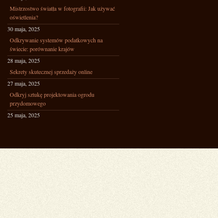
Mistrzostwo światła w fotografii: Jak używać
oświetlenia?
30 maja, 2025
Odkrywanie systemów podatkowych na
świecie: porównanie krajów
28 maja, 2025
Sekrety skutecznej sprzedaży online
27 maja, 2025
Odkryj sztukę projektowania ogrodu
przydomowego
25 maja, 2025