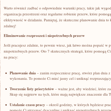
Warto również‍ zadbać o odpowiednie warunki⁣ pracy, takie jak ​wygod
organizacja przestrzeni oraz⁣ regularne‍ robienie przerw, które pomo
efektywność w działaniu. Pamiętaj, że skuteczne planowanie dnia to
zdalnej!
Eliminowanie rozproszeń‍ i niepotrzebnych przerw
Jeśli pracujesz zdalnie, to pewnie wiesz, jak⁢ łatwo można popaść w 
⁤niepotrzebnych przerw. Oto 7 skutecznych strategii, które pomogą Ci
na pracy:
Planowanie dnia
– zanim rozpoczniesz pracę, stwórz plan dnia z
wykonania. To pomoże Ci mieć jasny cel i uniknąć rozpraszając
Tworzenie ‌listy priorytetów
– ważne jest, aby wiedzieć, ‍które za
Skup się ​najpierw na tych,​ które mają największe‌ znaczenie dla T
Ustalanie czasu pracy
– określ godziny, w⁣ których będziesz praco
pomoże Ci utrzymać dyscyplinę i uniknąć niepotrzebnych przerw