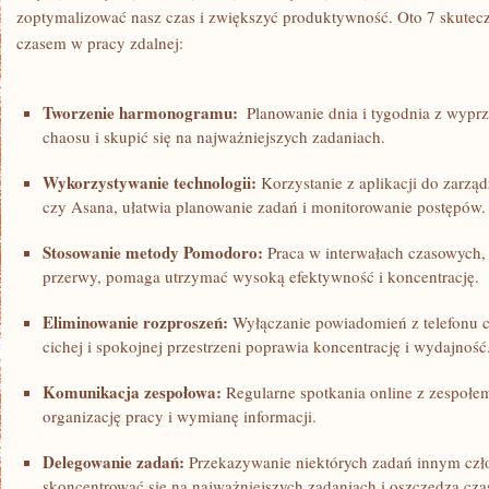
zoptymalizować nasz czas i zwiększyć produktywność. Oto 7 skuteczny
czasem w pracy zdalnej:
Tworzenie harmonogramu:
⁢ Planowanie dnia ‌i tygodnia z wyp
chaosu i skupić się na najważniejszych zadaniach.
Wykorzystywanie technologii:
Korzystanie z aplikacji⁤ do zarządz
czy Asana,⁤ ułatwia planowanie ⁤zadań i monitorowanie postępów.
Stosowanie metody Pomodoro:
Praca w interwałach czasowych, 
przerwy, ‍pomaga utrzymać wysoką efektywność i ⁣koncentrację.
Eliminowanie rozproszeń:
‍Wyłączanie powiadomień z telefonu c
cichej i spokojnej ⁢przestrzeni poprawia koncentrację i wydajność
Komunikacja zespołowa:
Regularne spotkania online z zespołem
organizację pracy i‍ wymianę informacji.
Delegowanie zadań:
Przekazywanie niektórych⁣ zadań innym cz
skoncentrować się na najważniejszych‍ zadaniach ⁣i oszczędza cza