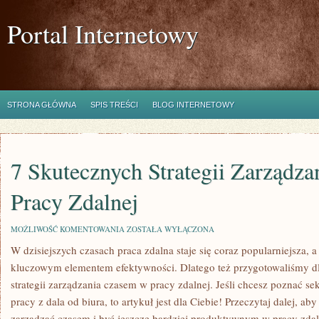
Portal Internetowy
STRONA GŁÓWNA
SPIS TREŚCI
BLOG INTERNETOWY
7 Skutecznych Strategii Zarządz
Pracy Zdalnej
7
MOŻLIWOŚĆ KOMENTOWANIA
ZOSTAŁA WYŁĄCZONA
SKUTECZNYCH
W dzisiejszych czasach praca zdalna staje się coraz popularniejsza, a 
STRATEGII
ZARZĄDZANIA
kluczowym elementem efektywności. Dlatego też przygotowaliśmy⁢ dl
CZASEM
W
strategii zarządzania ​czasem w pracy zdalnej. ⁣Jeśli chcesz poznać se
PRACY
pracy z dala od biura, to artykuł jest dla Ciebie! Przeczytaj dalej, ab
ZDALNEJ
zarządzać czasem i być jeszcze bardziej produktywnym w pracy zdal