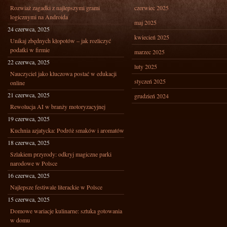
Rozwiaż zagadki z najlepszymi grami
czerwiec 2025
logicznymi na Androida
maj 2025
24 czerwca, 2025
kwiecień 2025
Unikaj zbędnych kłopotów – jak rozliczyć
podatki w firmie
marzec 2025
22 czerwca, 2025
luty 2025
Nauczyciel jako kluczowa postać w edukacji
styczeń 2025
online
21 czerwca, 2025
grudzień 2024
Rewolucja AI w branży motoryzacyjnej
19 czerwca, 2025
Kuchnia azjatycka: Podróż smaków i aromatów
18 czerwca, 2025
Szlakiem przyrody: odkryj magiczne parki
narodowe w Polsce
16 czerwca, 2025
Najlepsze festiwale literackie w Polsce
15 czerwca, 2025
Domowe wariacje kulinarne: sztuka gotowania
w domu