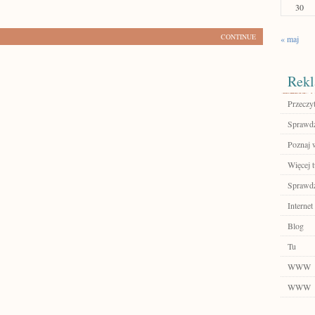
30
CONTINUE
« maj
Rekl
Przeczyt
Sprawdź
Poznaj 
Więcej t
Sprawdź
Internet
Blog
Tu
WWW
WWW