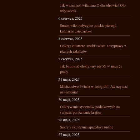
Jak ważna jest witamina D dla zdrowia? Oto
odpowiedź!
6 czerwca, 2025
Smakowite tradycyjne polskie pierogi:
kulinarne dziedzictwo
4 czerwca, 2025
Odkryj kulinarne smaki świata: Przyprawy z
różnych zakątków
2 czerwca, 2025
Jak budować efektywny zespół w miejscu
pracy
31 maja, 2025
Mistrzostwo światła w fotografii: Jak używać
oświetlenia?
30 maja, 2025
Odkrywanie systemów podatkowych na
świecie: porównanie krajów
28 maja, 2025
Sekrety skutecznej sprzedaży online
27 maja, 2025