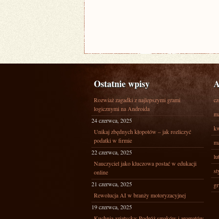
Ostatnie wpisy
A
Rozwiaż zagadki z najlepszymi grami
cz
logicznymi na Androida
ma
24 czerwca, 2025
kw
Unikaj zbędnych kłopotów – jak rozliczyć
podatki w firmie
ma
22 czerwca, 2025
lu
Nauczyciel jako kluczowa postać w edukacji
st
online
21 czerwca, 2025
gr
Rewolucja AI w branży motoryzacyjnej
19 czerwca, 2025
Kuchnia azjatycka: Podróż smaków i aromatów