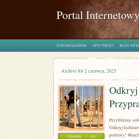
Portal Internetow
STRONA GŁÓWNA
SPIS TREŚCI
BLOG INT
Archive for 2 czerwca, 2025
Odkryj 
Przypr
Przybliżmy sob
Odkryj kulinar
potrawy! #kuc
CZERWIEC - 2 - 2025