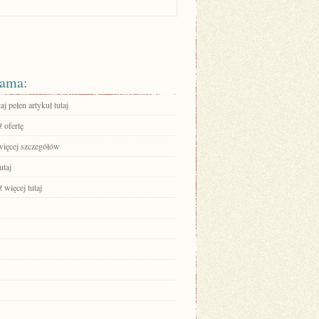
ama:
aj pełen artykuł tutaj
 ofertę
więcej szczegółów
utaj
 więcej tutaj