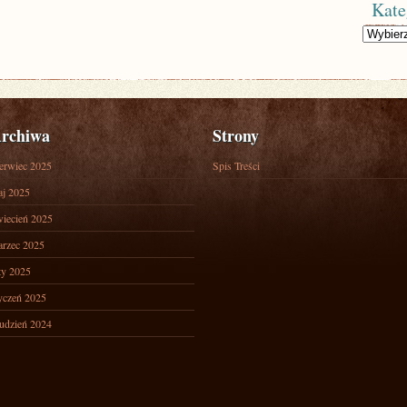
Kate
Kategorie
rchiwa
Strony
erwiec 2025
Spis Treści
j 2025
iecień 2025
rzec 2025
ty 2025
yczeń 2025
udzień 2024