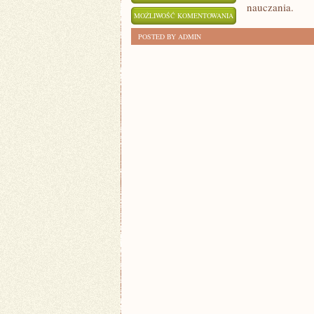
nauczania.
ZALETY
MOŻLIWOŚĆ KOMENTOWANIA
I
ZOSTAŁA WYŁĄCZONA
POSTED BY ADMIN
WYZWANIA
EDUKACJI
DOMOWEJ