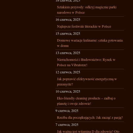
18 czerwca, 2025
Szlakiem przyrody: odkryj magiczne parki
narodowe w Polsce
16 czerwca, 2025
Najlepsze festiwale literackie w Polsce
15 czerwca, 2025
Domowe wariacje kulinarne: sztuka gotowania
w domu
13 czerwca, 2025
Nieruchomości i Budownictwo: Rynek w
Polsce na Vibratorze!
12 czerwca, 2025
Jak poprawić efektywność energetyczną w
przemyśle?
10 czerwca, 2025
Eko-friendly cleaning products – zadbaj o
planetę i swoje zdrowie!
9 czerwca, 2025
Rzeźba dla początkujących: Jak zacząć z pasją?
7 czerwca, 2025
Jak ważna jest witamina D dla zdrowia? Oto