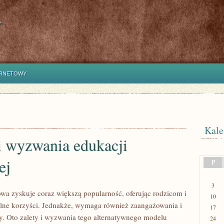
y
ERNETOWY
Kale
i wyzwania edukacji
ej
P
3
a zyskuje coraz większą popularność, oferując rodzicom i
10
lne korzyści. Jednakże, wymaga również zaangażowania i
17
. Oto zalety i wyzwania tego alternatywnego modelu
24