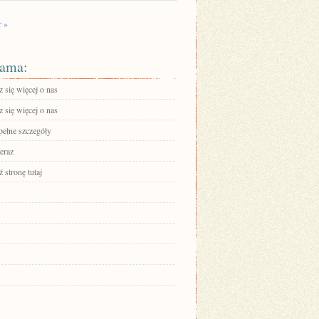
r »
ama:
 się więcej o nas
 się więcej o nas
pełne szczegóły
eraz
 stronę tutaj