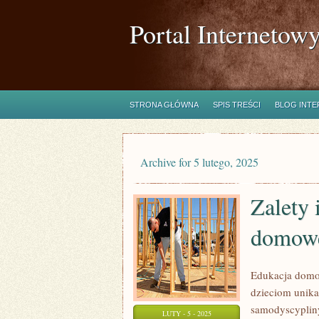
Portal Internetow
STRONA GŁÓWNA
SPIS TREŚCI
BLOG INT
Archive for 5 lutego, 2025
Zalety 
domow
Edukacja domow
dzieciom unika
samodyscypliny
LUTY - 5 - 2025