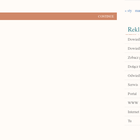
« sty
ma
CONTINUE
Rekl
Dowiedz
Dowiedz
Zobacz 
Dołącz t
Odwiedź
Serwis
Portal
WWW
Internet
Tu