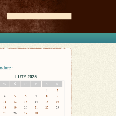
ndarz:
LUTY 2025
W
Ś
C
P
S
N
1
2
4
5
6
7
8
9
11
12
13
14
15
16
18
19
20
21
22
23
25
26
27
28