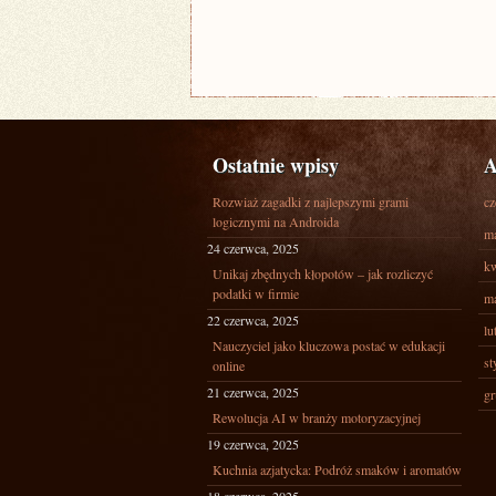
Ostatnie wpisy
A
Rozwiaż zagadki z najlepszymi grami
cz
logicznymi na Androida
ma
24 czerwca, 2025
kw
Unikaj zbędnych kłopotów – jak rozliczyć
podatki w firmie
ma
22 czerwca, 2025
lu
Nauczyciel jako kluczowa postać w edukacji
st
online
21 czerwca, 2025
gr
Rewolucja AI w branży motoryzacyjnej
19 czerwca, 2025
Kuchnia azjatycka: Podróż smaków i aromatów